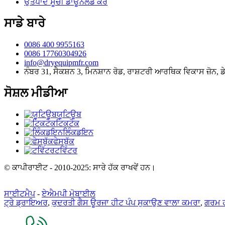
ਉਤਪਾਦ ਸੂਚੀ ਡਾਊਨਲੋਡ ਕਰੋ
ਸਾਡੇ ਬਾਰੇ
0086 400 9955163
0086 17760304926
info@dryequipmfr.com
ਨੰਬਰ 31, ਸੈਕਸ਼ਨ 3, ਮਿਨਸ਼ਾਨ ਰੋਡ, ਰਾਸ਼ਟਰੀ ਆਰਥਿਕ ਵਿਕਾਸ ਜ਼ੋਨ, 
ਸੋਸ਼ਲ ਮੀਡੀਆ
ਯੂਟਿਊਬ
ਟਿਕਟੋਕ
ਲਿੰਕਡਇਨ
ਫੇਸਬੁੱਕ
ਟਵਿੱਟਰ
© ਕਾਪੀਰਾਈਟ - 2010-2025: ਸਾਰੇ ਹੱਕ ਰਾਖਵੇਂ ਹਨ।
ਸਾਈਟਮੈਪ
-
ਏਐਮਪੀ ਮੋਬਾਈਲ
ਟ੍ਰੇ ਡ੍ਰਾਇਅਰ
,
ਕੁਦਰਤੀ ਗੈਸ ਊਰਜਾ ਹੀਟ ਪੰਪ ਸੁਕਾਉਣ ਵਾਲਾ ਕਮਰਾ
,
ਗਰਮ ਹ