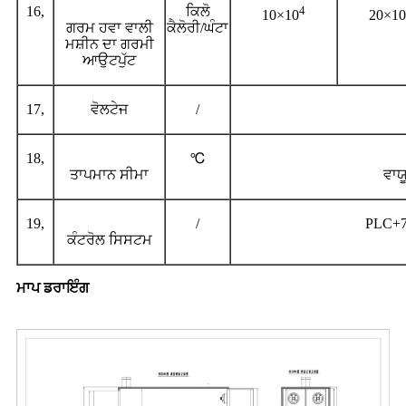
16,
ਕਿਲੋ
4
10×10
20×10
ਗਰਮ ਹਵਾ ਵਾਲੀ
ਕੈਲੋਰੀ/ਘੰਟਾ
ਮਸ਼ੀਨ ਦਾ ਗਰਮੀ
ਆਉਟਪੁੱਟ
17,
ਵੋਲਟੇਜ
/
18,
℃
ਤਾਪਮਾਨ ਸੀਮਾ
ਵਾਯ
19,
/
PLC+7
ਕੰਟਰੋਲ ਸਿਸਟਮ
ਮਾਪ ਡਰਾਇੰਗ