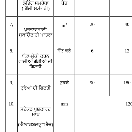
ਲੋਡਿੰਗ ਸਮਰੱਥਾ
ਬੈਚ
(ਗਿੱਲੀ ਸਮੱਗਰੀ)
7,
3
20
40
m
ਪ੍ਰਭਾਵਸ਼ਾਲੀ
ਸੁਕਾਉਣ ਦੀ ਮਾਤਰਾ
8,
ਸੈੱਟ ਕਰੋ
6
12
ਧੱਕਾ-ਮੁੱਕੀ ਕਰਨ
ਵਾਲੀਆਂ ਗੱਡੀਆਂ ਦੀ
ਗਿਣਤੀ
9,
ਟੁਕੜੇ
90
180
ਟ੍ਰੇਆਂ ਦੀ ਗਿਣਤੀ
10,
mm
12
ਸਟੈਕਡ ਪੁਸ਼ਕਾਰਟ
ਮਾਪ
(ਐਲ*ਡਬਲਯੂ*ਐਚ)