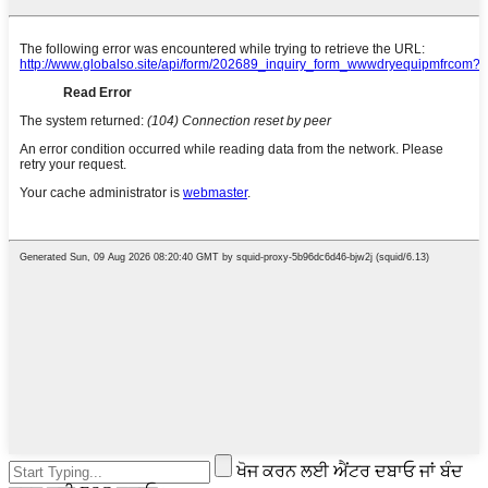
ਖੋਜ ਕਰਨ ਲਈ ਐਂਟਰ ਦਬਾਓ ਜਾਂ ਬੰਦ