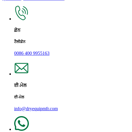
ਫ਼ੋਨ
ਟੈਲੀਫ਼ੋਨ
0086 400 9955163
ਈ-ਮੇਲ
ਈ-ਮੇਲ
info@dryequipmfr.com