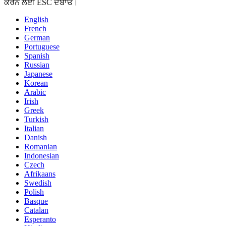
ਕਰਨ ਲਈ ESC ਦਬਾਓ।
English
French
German
Portuguese
Spanish
Russian
Japanese
Korean
Arabic
Irish
Greek
Turkish
Italian
Danish
Romanian
Indonesian
Czech
Afrikaans
Swedish
Polish
Basque
Catalan
Esperanto