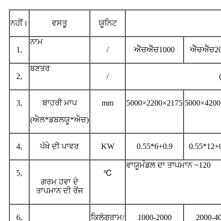
ਨਹੀਂ।
ਵਸਤੂ
ਯੂਨਿਟ
ਨਾਮ
1,
/
ਐੱਚਐੱਚ1000
ਐੱਚਐੱਚ2
ਬਣਤਰ
2,
/
3,
ਬਾਹਰੀ ਮਾਪ
mm
5000×2200×2175
5000×4200
(ਐਲ*ਡਬਲਯੂ*ਐਚ)
4,
ਪੱਖੇ ਦੀ ਪਾਵਰ
KW
0.55*6+0.9
0.55*12+
ਵਾਯੂਮੰਡਲ ਦਾ ਤਾਪਮਾਨ ~120
5,
℃
ਗਰਮ ਹਵਾ ਦੇ
ਤਾਪਮਾਨ ਦੀ ਰੇਂਜ
6,
ਕਿਲੋਗ੍ਰਾਮ/
1000-2000
2000-4