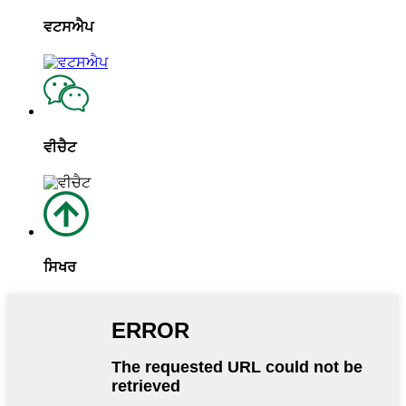
ਵਟਸਐਪ
ਵੀਚੈਟ
ਸਿਖਰ