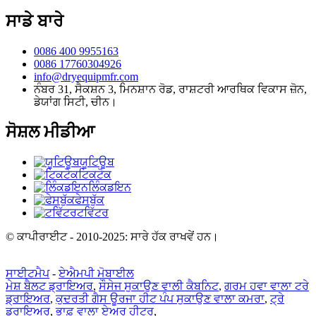
ਸਾਡੇ ਬਾਰੇ
0086 400 9955163
0086 17760304926
info@dryequipmfr.com
ਨੰਬਰ 31, ਸੈਕਸ਼ਨ 3, ਮਿਨਸ਼ਾਨ ਰੋਡ, ਰਾਸ਼ਟਰੀ ਆਰਥਿਕ ਵਿਕਾਸ ਜ਼ੋਨ,
ਡੇਯਾਂਗ ਸਿਟੀ, ਚੀਨ।
ਸੋਸ਼ਲ ਮੀਡੀਆ
ਯੂਟਿਊਬ
ਟਿਕਟੋਕ
ਲਿੰਕਡਇਨ
ਫੇਸਬੁੱਕ
ਟਵਿੱਟਰ
© ਕਾਪੀਰਾਈਟ - 2010-2025: ਸਾਰੇ ਹੱਕ ਰਾਖਵੇਂ ਹਨ।
ਸਾਈਟਮੈਪ
-
ਏਐਮਪੀ ਮੋਬਾਈਲ
ਮੇਸ਼ ਬੈਲਟ ਡ੍ਰਾਇਅਰ
,
ਸੌਸੇਜ ਸੁਕਾਉਣ ਵਾਲੀ ਕੈਬਨਿਟ
,
ਗਰਮ ਹਵਾ ਵਾਲਾ ਟਰੇ
ਡ੍ਰਾਇਅਰ
,
ਕੁਦਰਤੀ ਗੈਸ ਊਰਜਾ ਹੀਟ ਪੰਪ ਸੁਕਾਉਣ ਵਾਲਾ ਕਮਰਾ
,
ਟ੍ਰੇ
ਡ੍ਰਾਇਅਰ
,
ਭਾਫ਼ ਵਾਲਾ ਏਅਰ ਹੀਟਰ
,