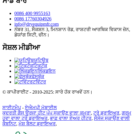
ਸਾਡੇ ਬਾਰੇ
0086 400 9955163
0086 17760304926
info@dryequipmfr.com
ਨੰਬਰ 31, ਸੈਕਸ਼ਨ 3, ਮਿਨਸ਼ਾਨ ਰੋਡ, ਰਾਸ਼ਟਰੀ ਆਰਥਿਕ ਵਿਕਾਸ ਜ਼ੋਨ,
ਡੇਯਾਂਗ ਸਿਟੀ, ਚੀਨ।
ਸੋਸ਼ਲ ਮੀਡੀਆ
ਯੂਟਿਊਬ
ਟਿਕਟੋਕ
ਲਿੰਕਡਇਨ
ਫੇਸਬੁੱਕ
ਟਵਿੱਟਰ
© ਕਾਪੀਰਾਈਟ - 2010-2025: ਸਾਰੇ ਹੱਕ ਰਾਖਵੇਂ ਹਨ।
ਸਾਈਟਮੈਪ
-
ਏਐਮਪੀ ਮੋਬਾਈਲ
ਕੁਦਰਤੀ ਗੈਸ ਊਰਜਾ ਹੀਟ ਪੰਪ ਸੁਕਾਉਣ ਵਾਲਾ ਕਮਰਾ
,
ਟ੍ਰੇ ਡ੍ਰਾਇਅਰ
,
ਗਰਮ
ਹਵਾ ਵਾਲਾ ਟਰੇ ਡ੍ਰਾਇਅਰ
,
ਭਾਫ਼ ਵਾਲਾ ਏਅਰ ਹੀਟਰ
,
ਸੌਸੇਜ ਸੁਕਾਉਣ ਵਾਲੀ
ਕੈਬਨਿਟ
,
ਮੇਸ਼ ਬੈਲਟ ਡ੍ਰਾਇਅਰ
,