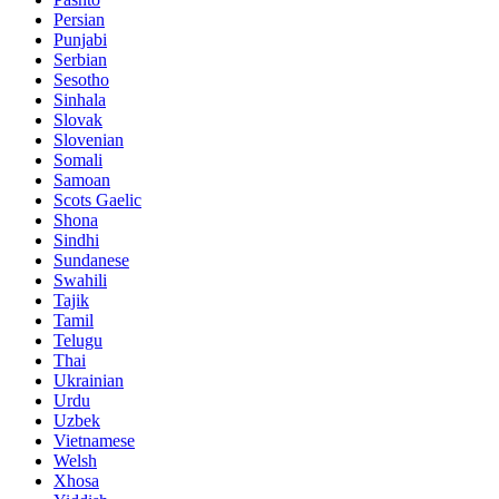
Persian
Punjabi
Serbian
Sesotho
Sinhala
Slovak
Slovenian
Somali
Samoan
Scots Gaelic
Shona
Sindhi
Sundanese
Swahili
Tajik
Tamil
Telugu
Thai
Ukrainian
Urdu
Uzbek
Vietnamese
Welsh
Xhosa