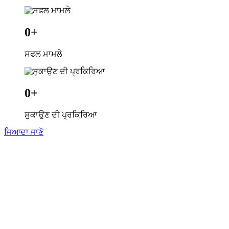
0
+
ਸਫਲ ਮਾਮਲੇ
0
+
ਸੁਕਾਉਣ ਦੀ ਪ੍ਰਕਿਰਿਆ
ਜਿਆਦਾ ਜਾਣੋ