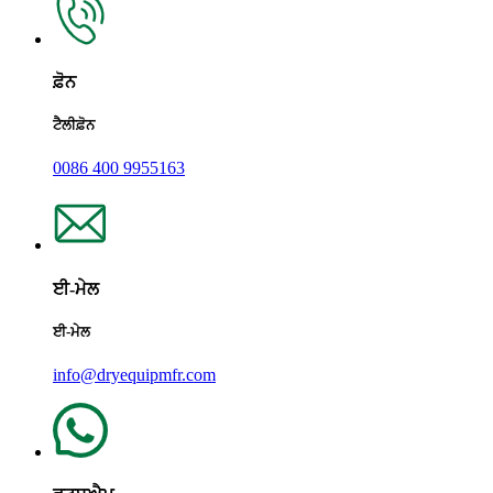
ਫ਼ੋਨ
ਟੈਲੀਫ਼ੋਨ
0086 400 9955163
ਈ-ਮੇਲ
ਈ-ਮੇਲ
info@dryequipmfr.com