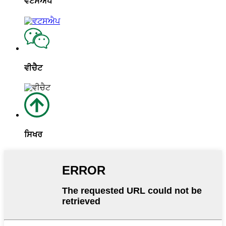
ਵਟਸਐਪ
ਵੀਚੈਟ
ਸਿਖਰ