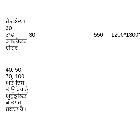
ਜ਼ੈੱਡਐਲ 1-
30
ਭਾਫ਼
30
550
1200*1300
ਡਾਇਰੈਕਟ
ਹੀਟਰ
40, 50,
70, 100
ਅਤੇ ਇਸ
ਤੋਂ ਉੱਪਰ ਨੂੰ
ਅਨੁਕੂਲਿਤ
ਕੀਤਾ ਜਾ
ਸਕਦਾ ਹੈ।