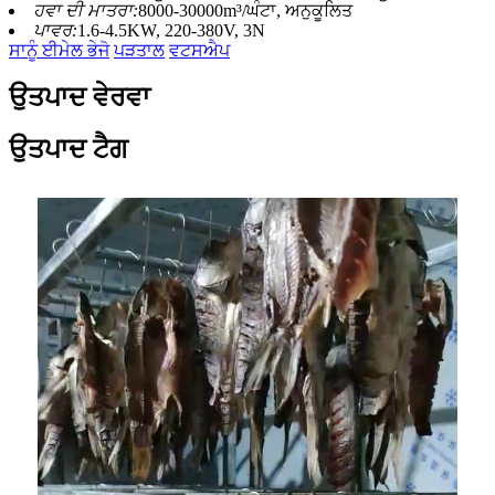
ਹਵਾ ਦੀ ਮਾਤਰਾ:
8000-30000m³/ਘੰਟਾ, ਅਨੁਕੂਲਿਤ
ਪਾਵਰ:
1.6-4.5KW, 220-380V, 3N
ਸਾਨੂੰ ਈਮੇਲ ਭੇਜੋ
ਪੜਤਾਲ
ਵਟਸਐਪ
ਉਤਪਾਦ ਵੇਰਵਾ
ਉਤਪਾਦ ਟੈਗ