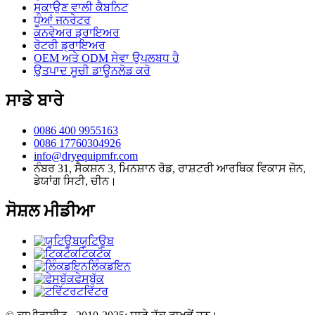
ਸੁਕਾਉਣ ਵਾਲੀ ਕੈਬਨਿਟ
ਧੂੰਆਂ ਜਨਰੇਟਰ
ਕਨਵੇਅਰ ਡ੍ਰਾਇਅਰ
ਰੋਟਰੀ ਡ੍ਰਾਇਅਰ
OEM ਅਤੇ ODM ਸੇਵਾ ਉਪਲਬਧ ਹੈ
ਉਤਪਾਦ ਸੂਚੀ ਡਾਊਨਲੋਡ ਕਰੋ
ਸਾਡੇ ਬਾਰੇ
0086 400 9955163
0086 17760304926
info@dryequipmfr.com
ਨੰਬਰ 31, ਸੈਕਸ਼ਨ 3, ਮਿਨਸ਼ਾਨ ਰੋਡ, ਰਾਸ਼ਟਰੀ ਆਰਥਿਕ ਵਿਕਾਸ ਜ਼ੋਨ,
ਡੇਯਾਂਗ ਸਿਟੀ, ਚੀਨ।
ਸੋਸ਼ਲ ਮੀਡੀਆ
ਯੂਟਿਊਬ
ਟਿਕਟੋਕ
ਲਿੰਕਡਇਨ
ਫੇਸਬੁੱਕ
ਟਵਿੱਟਰ