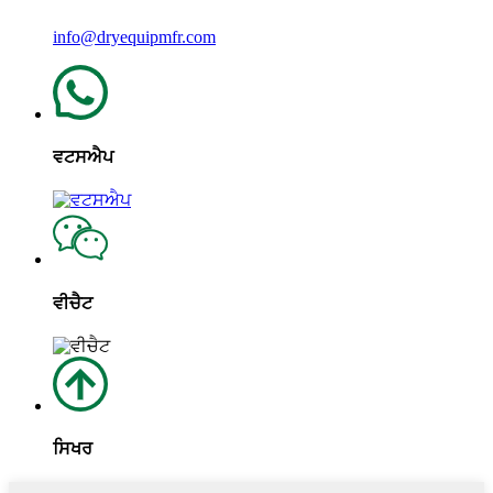
info@dryequipmfr.com
ਵਟਸਐਪ
ਵੀਚੈਟ
ਸਿਖਰ